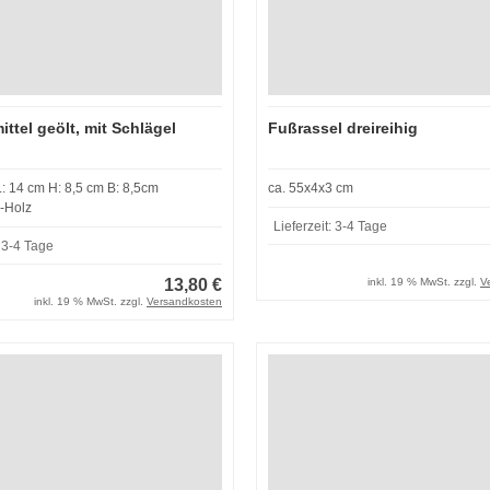
ittel geölt, mit Schlägel
Fußrassel dreireihig
Klangtier: L: 14 cm H: 8,5 cm B: 8,5cm
ca. 55x4x3 cm
-Holz
Lieferzeit:
3-4 Tage
:
3-4 Tage
13,80 €
inkl. 19 % MwSt. zzgl.
V
inkl. 19 % MwSt. zzgl.
Versandkosten