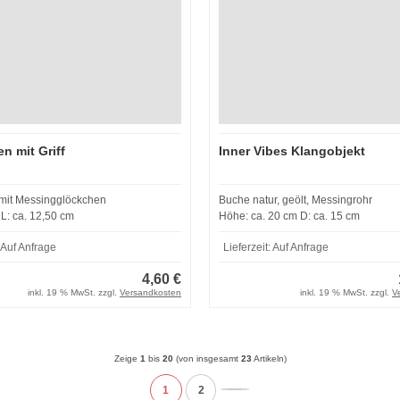
n mit Griff
Inner Vibes Klangobjekt
 mit Messingglöckchen
Buche natur, geölt, Messingrohr
D: 2,00 cm L: ca. 12,50 cm
Höhe: ca. 20 cm D: ca. 15 cm
Auf Anfrage
Lieferzeit:
Auf Anfrage
4,60 €
inkl. 19 % MwSt. zzgl.
Versandkosten
inkl. 19 % MwSt. zzgl.
V
Zeige
1
bis
20
(von insgesamt
23
Artikeln)
1
2