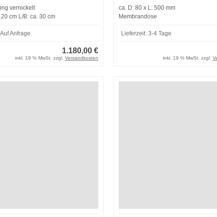
ing vernickelt
ca. D: 80 x L: 500 mm
120 cm L/B: ca. 30 cm
Membrandose
Auf Anfrage
Lieferzeit:
3-4 Tage
1.180,00 €
inkl. 19 % MwSt. zzgl.
Versandkosten
inkl. 19 % MwSt. zzgl.
V