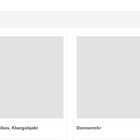
Vibes, Klangobjekt
Donnerrohr