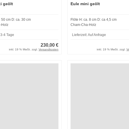
i geölt
Eule mini geölt
. 50 cm D: ca. 30 cm
Flöte H: ca. 8 cm D: ca 4,5 cm
-Holz
Cham-Cha-Holz
:
3-4 Tage
Lieferzeit:
Auf Anfrage
230,00 €
inkl. 19 % MwSt. zzgl.
Versandkosten
inkl. 19 % MwSt. zzgl.
V