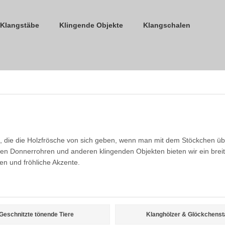
Klangstäbe
Klingende Objekte
Klangschalen
 die die Holzfrösche von sich geben, wenn man mit dem Stöckchen übe
n Donnerrohren und anderen klingenden Objekten bieten wir ein brei
en und fröhliche Akzente.
Geschnitzte tönende Tiere
Klanghölzer & Glöckchenst