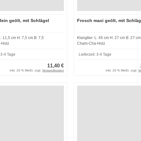
lein geölt, mit Schlägel
Frosch maxi geölt, mit Schläg
Klangtier: L: 11,5 cm H: 7,5 cm B: 7,5
Klangtier: L: 45 cm H: 27 cm B: 27 cm
-Holz
Cham-Cha-Holz
:
3-4 Tage
Lieferzeit:
3-4 Tage
11,40 €
inkl. 19 % MwSt. zzgl.
Versandkosten
inkl. 19 % MwSt. zzgl.
V