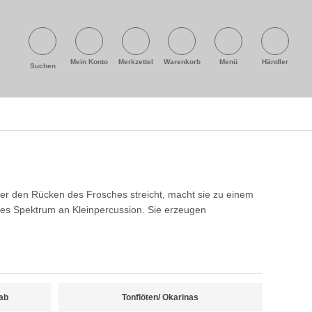
Mein Konto
Merkzettel
Warenkorb
Menü
Händler
Suchen
r den Rücken des Frosches streicht, macht sie zu einem
tes Spektrum an Kleinpercussion. Sie erzeugen
ab
Tonflöten/ Okarinas