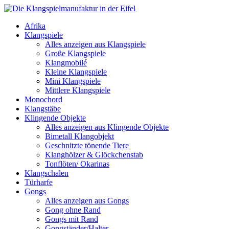
Afrika
Klangspiele
Alles anzeigen aus Klangspiele
Große Klangspiele
Klangmobilé
Kleine Klangspiele
Mini Klangspiele
Mittlere Klangspiele
Monochord
Klangstäbe
Klingende Objekte
Alles anzeigen aus Klingende Objekte
Bimetall Klangobjekt
Geschnitzte tönende Tiere
Klanghölzer & Glöckchenstab
Tonflöten/ Okarinas
Klangschalen
Türharfe
Gongs
Alles anzeigen aus Gongs
Gong ohne Rand
Gongs mit Rand
Gongständer/Halter