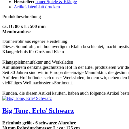
Hersteller:
bauer Spiele & Klänge
Artikeldatenblatt drucken
Produktbeschreibung
ca. D: 80 x L: 500 mm
Membrandose
Donnerrohr aus eigener Herstellung
Dieses Soundrohr, mit hochwertigem Efalin beschichtet, macht mystisc
Klangerlebnis für Groß und Klein.
Klangspielmanufaktur und Werksladen
Auf unserem denkmalgeschützten Hof in der Eifel produzieren wir di
Seit 30 Jahren sind wir in Europa die einzige Manufaktur, die gestimm
Auf dem Hof befindet sich unser Werksladen, in dem wir, neben den
vielfältiges Weihnachtsstern-Sortiment.
Kunden, die diesen Artikel kauften, haben auch folgende Artikel bestel
Big Tone, Erle/ Schwarz
Erlenholz geölt - 6 schwarze Alurohre
30 mm Rohrdurchmesser L: ca: 125 cm