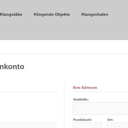
Klangstäbe
Klingende Objekte
Klangschalen
enkonto
Ihre Adresse
Straße/Nr.:
Postleitzahl:
Ort: