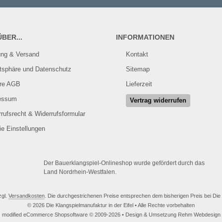
BER...
INFORMATIONEN
ung & Versand
Kontakt
atsphäre und Datenschutz
Sitemap
re AGB
Lieferzeit
essum
Vertrag widerrufen
rufsrecht & Widerrufsformular
e Einstellungen
Der Bauerklangspiel-Onlineshop wurde gefördert durch das
Land Nordrhein-Westfalen.
zgl.
Versandkosten
. Die durchgestrichenen Preise entsprechen dem bisherigen Preis bei Die K
© 2026 Die Klangspielmanufaktur in der Eifel • Alle Rechte vorbehalten
modified eCommerce Shopsoftware © 2009-2026 • Design & Umsetzung Rehm Webdesign