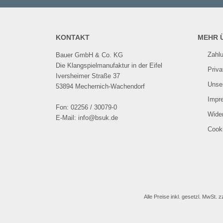
KONTAKT
MEHR Ü
Zahl
Bauer GmbH & Co. KG
Die Klangspielmanufaktur in der Eifel
Priv
Iversheimer Straße 37
Unse
53894 Mechernich-Wachendorf
Impr
Fon: 02256 / 30079-0
Wider
E-Mail: info@bsuk.de
Cooki
Alle Preise inkl. gesetzl. MwSt. z